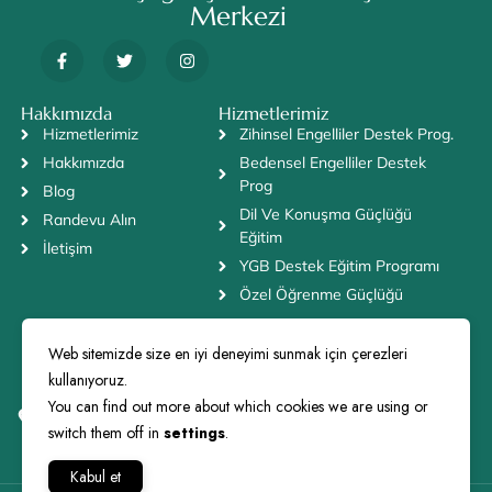
Merkezi
Hakkımızda
Hizmetlerimiz
Hizmetlerimiz
Zihinsel Engelliler Destek Prog.
Hakkımızda
Bedensel Engelliler Destek
Prog
Blog
Dil Ve Konuşma Güçlüğü
Randevu Alın
Eğitim
İletişim
YGB Destek Eğitim Programı
Özel Öğrenme Güçlüğü
iletişim Bilgilerimiz
0543 606 93 33
Web sitemizde size en iyi deneyimi sunmak için çerezleri
cagdasyasam@gmail.com
kullanıyoruz.
Türkoba, Nar Sk. NO:32 TEPEKENT, 34350 Büyükçekmece/
You can find out more about which cookies we are using or
İstanbul
switch them off in
settings
.
Kabul et